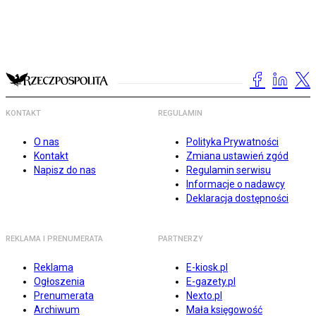
KONTAKT
REGULAMIN
O nas
Polityka Prywatności
Kontakt
Zmiana ustawień zgód
Napisz do nas
Regulamin serwisu
Informacje o nadawcy
Deklaracja dostępności
REKLAMA I PRENUMERATA
PARTNERZY
Reklama
E-kiosk.pl
Ogłoszenia
E-gazety.pl
Prenumerata
Nexto.pl
Archiwum
Mała księgowość