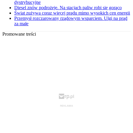
dystrybucyjne
Diesel znów podrożeje. Na stacjach paliw robi się gorąco
Świat zużywa coraz więcej prądu mimo wysokich cen energii
Przemysł rozczarowany rządowym wsparciem. Ulgi na prąd
za małe
Promowane treści