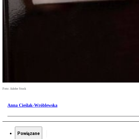
Foto: Adobe Stock
Anna Cieślak-Wróblewska
Powiązane