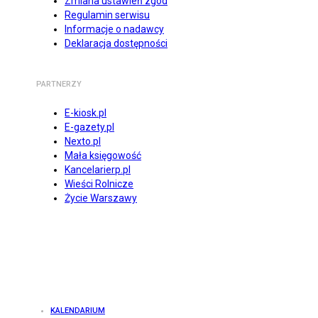
Zmiana ustawień zgód
Regulamin serwisu
Informacje o nadawcy
Deklaracja dostępności
PARTNERZY
E-kiosk.pl
E-gazety.pl
Nexto.pl
Mała księgowość
Kancelarierp.pl
Wieści Rolnicze
Życie Warszawy
KALENDARIUM