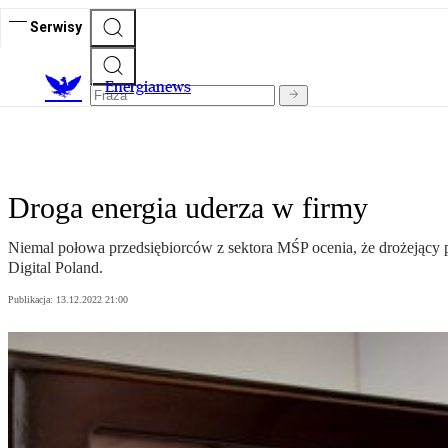
Serwisy
E
nergianews
Droga energia uderza w firmy
Niemal połowa przedsiębiorców z sektora MŚP ocenia, że drożejący p
Digital Poland.
Publikacja:
13.12.2022 21:00