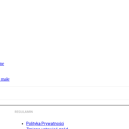
jne
 małe
REGULAMIN
Polityka Prywatności