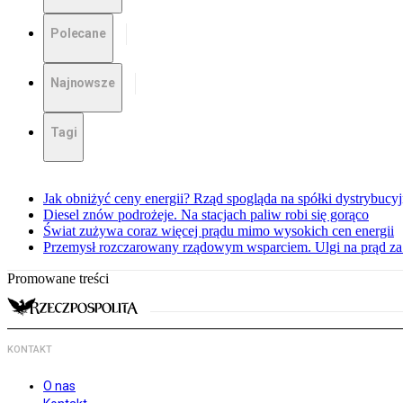
Polecane
Najnowsze
Tagi
Jak obniżyć ceny energii? Rząd spogląda na spółki dystrybucy
Diesel znów podrożeje. Na stacjach paliw robi się gorąco
Świat zużywa coraz więcej prądu mimo wysokich cen energii
Przemysł rozczarowany rządowym wsparciem. Ulgi na prąd za
Promowane treści
KONTAKT
O nas