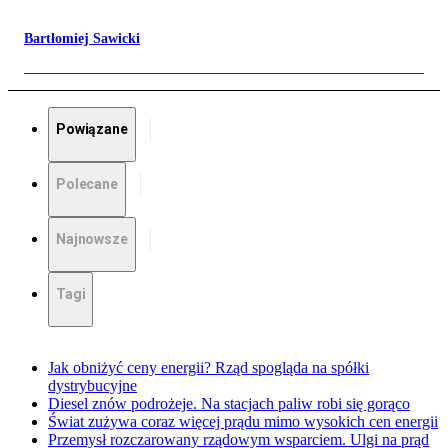
Bartłomiej Sawicki
Powiązane
Polecane
Najnowsze
Tagi
Jak obniżyć ceny energii? Rząd spogląda na spółki
dystrybucyjne
Diesel znów podrożeje. Na stacjach paliw robi się gorąco
Świat zużywa coraz więcej prądu mimo wysokich cen energii
Przemysł rozczarowany rządowym wsparciem. Ulgi na prąd