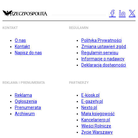
KONTAKT
REGULAMIN
O nas
Polityka Prywatności
Kontakt
Zmiana ustawień zgód
Napisz do nas
Regulamin serwisu
Informacje o nadawcy
Deklaracja dostępności
REKLAMA I PRENUMERATA
PARTNERZY
Reklama
E-kiosk.pl
Ogłoszenia
E-gazety.pl
Prenumerata
Nexto.pl
Archiwum
Mała księgowość
Kancelarierp.pl
Wieści Rolnicze
Życie Warszawy