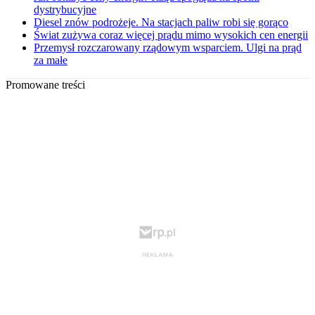
dystrybucyjne
Diesel znów podrożeje. Na stacjach paliw robi się gorąco
Świat zużywa coraz więcej prądu mimo wysokich cen energii
Przemysł rozczarowany rządowym wsparciem. Ulgi na prąd
za małe
Promowane treści