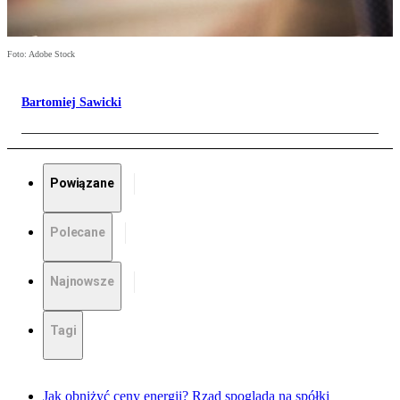
Foto: Adobe Stock
Bartomiej Sawicki
Powiązane
Polecane
Najnowsze
Tagi
Jak obniżyć ceny energii? Rząd spogląda na spółki