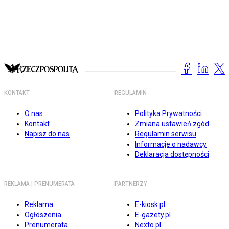
KONTAKT
REGULAMIN
O nas
Polityka Prywatności
Kontakt
Zmiana ustawień zgód
Napisz do nas
Regulamin serwisu
Informacje o nadawcy
Deklaracja dostępności
REKLAMA I PRENUMERATA
PARTNERZY
Reklama
E-kiosk.pl
Ogłoszenia
E-gazety.pl
Prenumerata
Nexto.pl