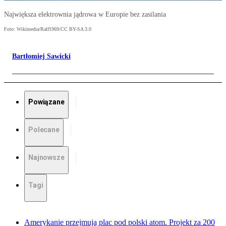
Największa elektrownia jądrowa w Europie bez zasilania
Foto: Wikimedia/Ralf1969/CC BY-SA 3.0
Bartłomiej Sawicki
Powiązane
Polecane
Najnowsze
Tagi
Amerykanie przejmują plac pod polski atom. Projekt za 200