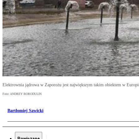
Elektrownia jądrowa w Zaporożu jest największym takim obiektem w Eu
Foto: ANDREY BORODULIN
Bartłomiej Sawicki
Powiązane