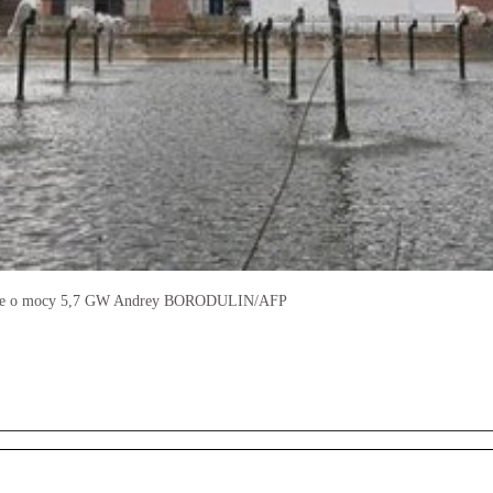
ropie o mocy 5,7 GW Andrey BORODULIN/AFP