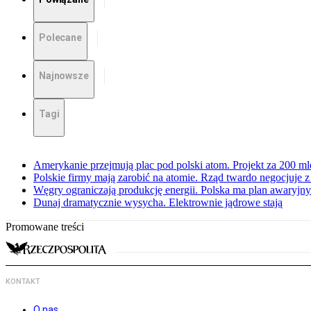
Polecane
Najnowsze
Tagi
Amerykanie przejmują plac pod polski atom. Projekt za 200 ml
Polskie firmy mają zarobić na atomie. Rząd twardo negocjuje
Węgry ograniczają produkcję energii. Polska ma plan awaryjny.
Dunaj dramatycznie wysycha. Elektrownie jądrowe stają
Promowane treści
KONTAKT
O nas