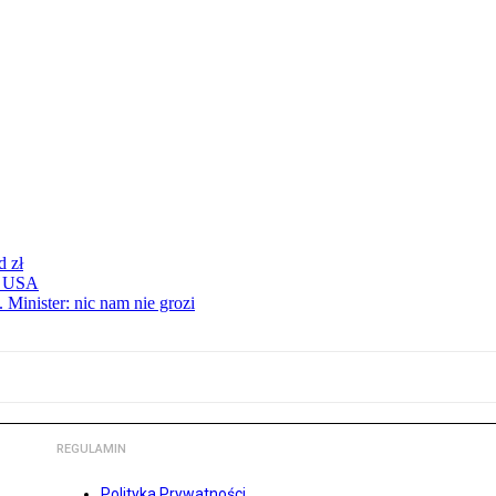
d zł
 z USA
 Minister: nic nam nie grozi
REGULAMIN
Polityka Prywatności