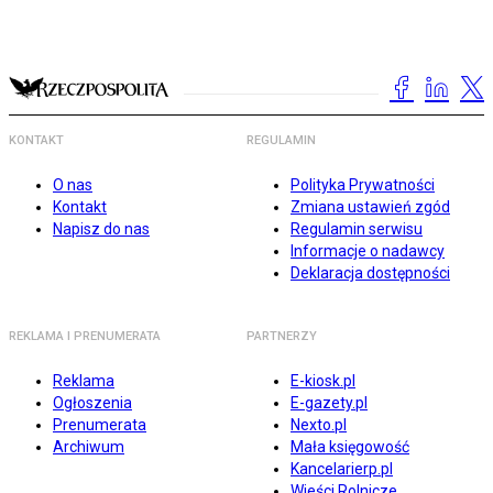
KONTAKT
REGULAMIN
O nas
Polityka Prywatności
Kontakt
Zmiana ustawień zgód
Napisz do nas
Regulamin serwisu
Informacje o nadawcy
Deklaracja dostępności
REKLAMA I PRENUMERATA
PARTNERZY
Reklama
E-kiosk.pl
Ogłoszenia
E-gazety.pl
Prenumerata
Nexto.pl
Archiwum
Mała księgowość
Kancelarierp.pl
Wieści Rolnicze