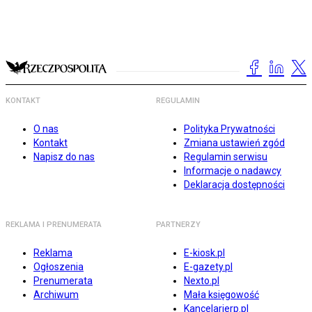
KONTAKT
REGULAMIN
O nas
Polityka Prywatności
Kontakt
Zmiana ustawień zgód
Napisz do nas
Regulamin serwisu
Informacje o nadawcy
Deklaracja dostępności
REKLAMA I PRENUMERATA
PARTNERZY
Reklama
E-kiosk.pl
Ogłoszenia
E-gazety.pl
Prenumerata
Nexto.pl
Archiwum
Mała księgowość
Kancelarierp.pl