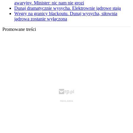
awaryjny. Minister: nic nam nie grozi
Dunaj dramatycznie wysycha. Elektrownie jądrowe stają
Węgry na granicy blackoutu. Dunaj wysycha, siłownia
jądrowa zostanie wyłączona
Promowane treści