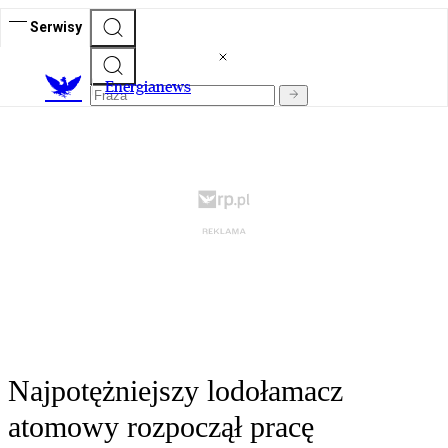
Serwisy
E
nergianews
Najpotężniejszy lodołamacz
atomowy rozpoczął pracę