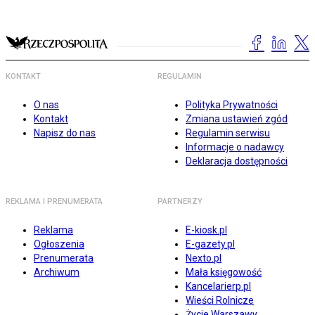
KONTAKT
REGULAMIN
O nas
Polityka Prywatności
Kontakt
Zmiana ustawień zgód
Napisz do nas
Regulamin serwisu
Informacje o nadawcy
Deklaracja dostępności
REKLAMA I PRENUMERATA
PARTNERZY
Reklama
E-kiosk.pl
Ogłoszenia
E-gazety.pl
Prenumerata
Nexto.pl
Archiwum
Mała księgowość
Kancelarierp.pl
Wieści Rolnicze
Życie Warszawy