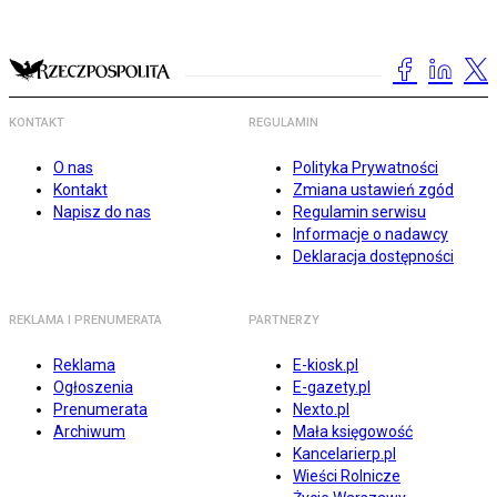
KONTAKT
REGULAMIN
O nas
Polityka Prywatności
Kontakt
Zmiana ustawień zgód
Napisz do nas
Regulamin serwisu
Informacje o nadawcy
Deklaracja dostępności
REKLAMA I PRENUMERATA
PARTNERZY
Reklama
E-kiosk.pl
Ogłoszenia
E-gazety.pl
Prenumerata
Nexto.pl
Archiwum
Mała księgowość
Kancelarierp.pl
Wieści Rolnicze