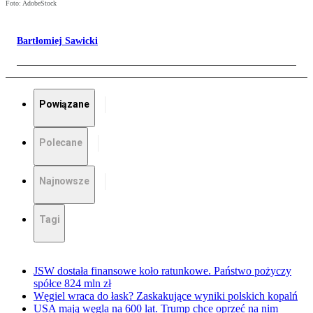
Foto: AdobeStock
Bartłomiej Sawicki
Powiązane
Polecane
Najnowsze
Tagi
JSW dostała finansowe koło ratunkowe. Państwo pożyczy
spółce 824 mln zł
Węgiel wraca do łask? Zaskakujące wyniki polskich kopalń
USA mają węgla na 600 lat. Trump chce oprzeć na nim