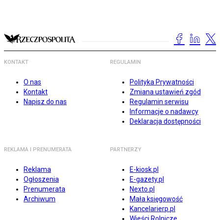
KONTAKT
REGULAMIN
O nas
Polityka Prywatności
Kontakt
Zmiana ustawień zgód
Napisz do nas
Regulamin serwisu
Informacje o nadawcy
Deklaracja dostępności
REKLAMA I PRENUMERATA
PARTNERZY
Reklama
E-kiosk.pl
Ogłoszenia
E-gazety.pl
Prenumerata
Nexto.pl
Archiwum
Mała księgowość
Kancelarierp.pl
Wieści Rolnicze