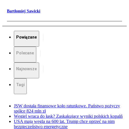
Bartłomiej Sawicki
Powiązane
Polecane
Najnowsze
Tagi
JSW dostała finansowe koło ratunkowe. Państwo pożyczy
spółce 824 mln zł
Węgiel wraca do łask? Zaskakujące wyniki polskich kopalń
USA mają węgla na 600 lat. Trump chce oprzeć na nim
bezpieczeństwo energetyczne