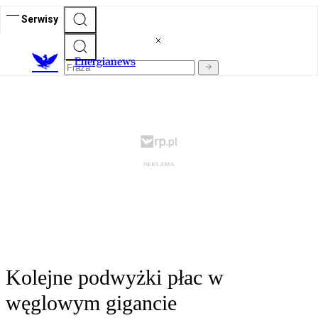
Serwisy
E
nergianews
Kolejne podwyżki płac w
węglowym gigancie