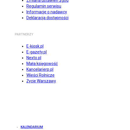
Zmiana ustawień zgód
Regulamin serwisu
Informacje o nadawcy
Deklaracja dostępności
PARTNERZY
E-kiosk.pl
E-gazety.pl
Nexto.pl
Mała księgowość
Kancelarierp.pl
Wieści Rolnicze
Życie Warszawy
KALENDARIUM