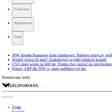
Polecane
Najnowsze
Tagi
JSW dostała finansowe koło ratunkowe. Państwo pożyczy spół
Węgiel wraca do łask? Zaskakujące wyniki polskich kopalń
USA mają węgla na 600 lat. Trump chce oprzeć na nim bezpie
Pomoc ARP dla JSW w ciągu najbliższych dni
Promowane treści
KONTAKT
O nas