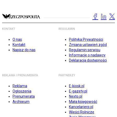
KONTAKT
REGULAMIN
O nas
Polityka Prywatności
Kontakt
Zmiana ustawień zgód
Napisz do nas
Regulamin serwisu
Informacje o nadawcy
Deklaracja dostępności
REKLAMA I PRENUMERATA
PARTNERZY
Reklama
E-kiosk.pl
Ogłoszenia
E-gazety.pl
Prenumerata
Nexto.pl
Archiwum
Mała księgowość
Kancelarierp.pl
Wieści Rolnicze