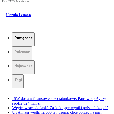
Foto: PAP/Adam Warżawa
Urszula Lesman
Powiązane
Polecane
Najnowsze
Tagi
JSW dostała finansowe koło ratunkowe. Państwo pożyczy
spółce 824 mln zł
Węgiel wraca do łask? Zaskakujące wyniki polskich kopalń
USA mają węgla na 600 lat. Trump chce oprzeć na nim