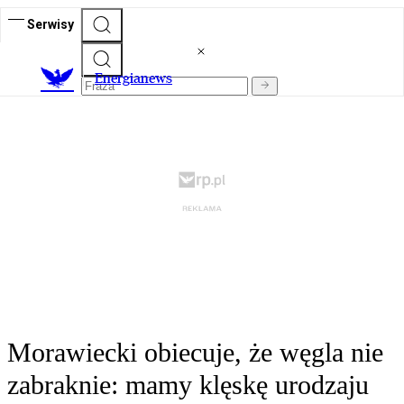
Serwisy
E
nergianews
Morawiecki obiecuje, że węgla nie
zabraknie: mamy klęskę urodzaju