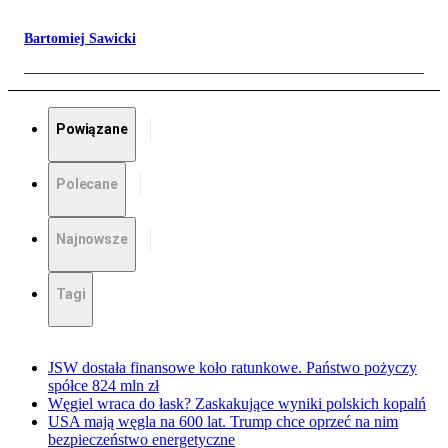
Bartomiej Sawicki
Powiązane
Polecane
Najnowsze
Tagi
JSW dostała finansowe koło ratunkowe. Państwo pożyczy
spółce 824 mln zł
Węgiel wraca do łask? Zaskakujące wyniki polskich kopalń
USA mają węgla na 600 lat. Trump chce oprzeć na nim
bezpieczeństwo energetyczne