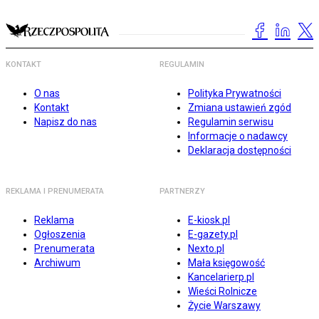
KONTAKT
REGULAMIN
O nas
Polityka Prywatności
Kontakt
Zmiana ustawień zgód
Napisz do nas
Regulamin serwisu
Informacje o nadawcy
Deklaracja dostępności
REKLAMA I PRENUMERATA
PARTNERZY
Reklama
E-kiosk.pl
Ogłoszenia
E-gazety.pl
Prenumerata
Nexto.pl
Archiwum
Mała księgowość
Kancelarierp.pl
Wieści Rolnicze
Życie Warszawy