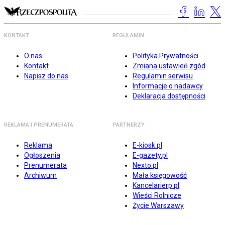
KONTAKT
REGULAMIN
O nas
Polityka Prywatności
Kontakt
Zmiana ustawień zgód
Napisz do nas
Regulamin serwisu
Informacje o nadawcy
Deklaracja dostępności
REKLAMA I PRENUMERATA
PARTNERZY
Reklama
E-kiosk.pl
Ogłoszenia
E-gazety.pl
Prenumerata
Nexto.pl
Archiwum
Mała księgowość
Kancelarierp.pl
Wieści Rolnicze
Życie Warszawy