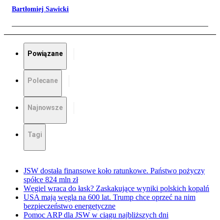
Bartłomiej Sawicki
Powiązane
Polecane
Najnowsze
Tagi
JSW dostała finansowe koło ratunkowe. Państwo pożyczy
spółce 824 mln zł
Węgiel wraca do łask? Zaskakujące wyniki polskich kopalń
USA mają węgla na 600 lat. Trump chce oprzeć na nim
bezpieczeństwo energetyczne
Pomoc ARP dla JSW w ciągu najbliższych dni