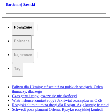
Bartłomiej Sawicki
Powiązane
Polecane
Najnowsze
Tagi
Paliwo dla Ukrainy tańsze niż na polskich stacjach. Orlen
tłumaczy, dlaczego
Czas gazu i ropy jeszcze się nie skończył
Wiatr i słońce zamiast ropy? Jak świat oszczędza na OZE
Rosyjski aluminium za drogi dla Rosjan. Azja kupuje je taniej
Schwedt poza planami Orlenu. Ryzyko rosyjskiej kontroli