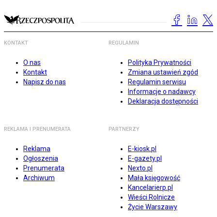
KONTAKT
REGULAMIN
O nas
Polityka Prywatności
Kontakt
Zmiana ustawień zgód
Napisz do nas
Regulamin serwisu
Informacje o nadawcy
Deklaracja dostępności
REKLAMA I PRENUMERATA
PARTNERZY
Reklama
E-kiosk.pl
Ogłoszenia
E-gazety.pl
Prenumerata
Nexto.pl
Archiwum
Mała księgowość
Kancelarierp.pl
Wieści Rolnicze
Życie Warszawy