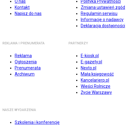
O nas
Polityka Prywatności
Kontakt
Zmiana ustawień zgód
Napisz do nas
Regulamin serwisu
Informacje o nadawcy
Deklaracja dostępności
REKLAMA I PRENUMERATA
PARTNERZY
Reklama
E-kiosk.pl
Ogłoszenia
E-gazety.pl
Prenumerata
Nexto.pl
Archiwum
Mała księgowość
Kancelarierp.pl
Wieści Rolnicze
Życie Warszawy
NASZE WYDARZENIA
Szkolenia i konferencje