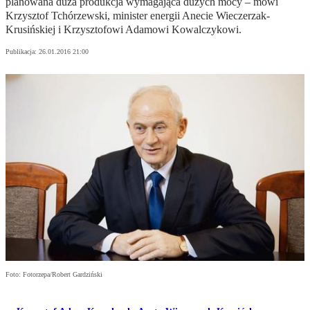
planowana duża produkcja wymagająca dużych mocy – mówi
Krzysztof Tchórzewski, minister energii Anecie Wieczerzak-
Krusińskiej i Krzysztofowi Adamowi Kowalczykowi.
Publikacja:
26.01.2016 21:00
Foto: Fotorzepa/Robert Gardziński