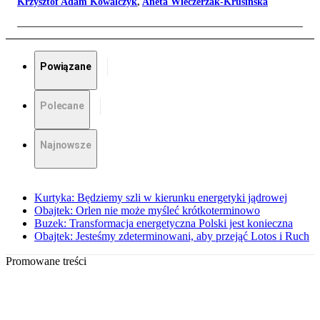
Krzysztof Adam Kowalczyk
,
Aneta Wieczerzak-Krusińska
Powiązane
Polecane
Najnowsze
Kurtyka: Będziemy szli w kierunku energetyki jądrowej
Obajtek: Orlen nie może myśleć krótkoterminowo
Buzek: Transformacja energetyczna Polski jest konieczna
Obajtek: Jesteśmy zdeterminowani, aby przejąć Lotos i Ruch
Promowane treści