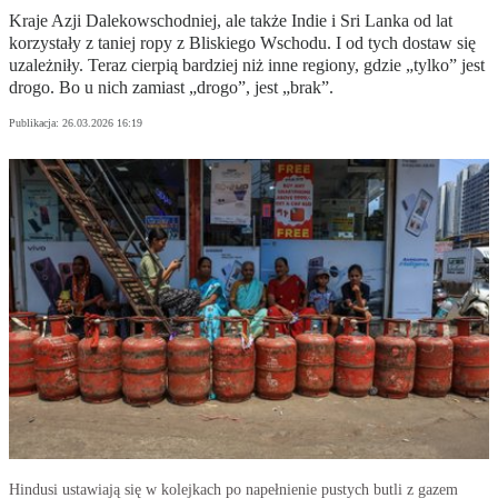
Kraje Azji Dalekowschodniej, ale także Indie i Sri Lanka od lat
korzystały z taniej ropy z Bliskiego Wschodu. I od tych dostaw się
uzależniły. Teraz cierpią bardziej niż inne regiony, gdzie „tylko” jest
drogo. Bo u nich zamiast „drogo”, jest „brak”.
Publikacja:
26.03.2026 16:19
Hindusi ustawiają się w kolejkach po napełnienie pustych butli z gazem