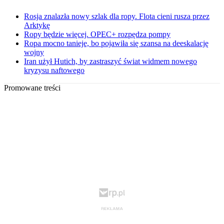
Rosja znalazła nowy szlak dla ropy. Flota cieni rusza przez
Arktykę
Ropy będzie więcej. OPEC+ rozpędza pompy
Ropa mocno tanieje, bo pojawiła się szansa na deeskalację
wojny
Iran użył Hutich, by zastraszyć świat widmem nowego
kryzysu naftowego
Promowane treści