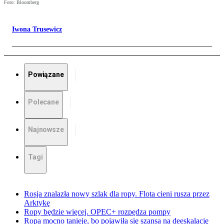
Foto: Bloomberg
Iwona Trusewicz
Powiązane
Polecane
Najnowsze
Tagi
Rosja znalazła nowy szlak dla ropy. Flota cieni rusza przez
Arktykę
Ropy będzie więcej. OPEC+ rozpędza pompy
Ropa mocno tanieje, bo pojawiła się szansa na deeskalację