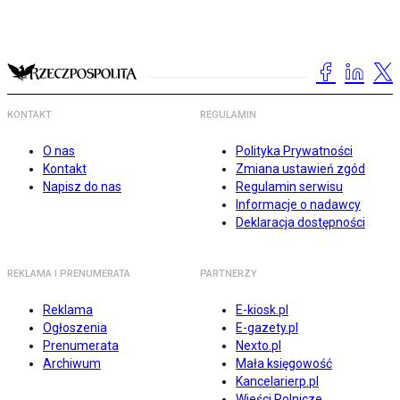
KONTAKT
REGULAMIN
O nas
Polityka Prywatności
Kontakt
Zmiana ustawień zgód
Napisz do nas
Regulamin serwisu
Informacje o nadawcy
Deklaracja dostępności
REKLAMA I PRENUMERATA
PARTNERZY
Reklama
E-kiosk.pl
Ogłoszenia
E-gazety.pl
Prenumerata
Nexto.pl
Archiwum
Mała księgowość
Kancelarierp.pl
Wieści Rolnicze