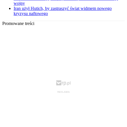
wojny
Iran użył Hutich, by zastraszyć świat widmem nowego
kryzysu naftowego
Promowane treści