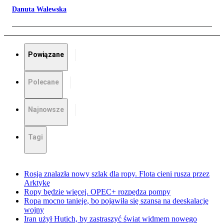
Danuta Walewska
Powiązane
Polecane
Najnowsze
Tagi
Rosja znalazła nowy szlak dla ropy. Flota cieni rusza przez
Arktykę
Ropy będzie więcej. OPEC+ rozpędza pompy
Ropa mocno tanieje, bo pojawiła się szansa na deeskalację
wojny
Iran użył Hutich, by zastraszyć świat widmem nowego