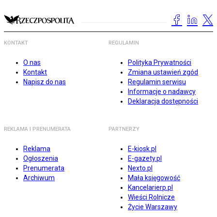
KONTAKT
REGULAMIN
O nas
Polityka Prywatności
Kontakt
Zmiana ustawień zgód
Napisz do nas
Regulamin serwisu
Informacje o nadawcy
Deklaracja dostępności
REKLAMA I PRENUMERATA
PARTNERZY
Reklama
E-kiosk.pl
Ogłoszenia
E-gazety.pl
Prenumerata
Nexto.pl
Archiwum
Mała księgowość
Kancelarierp.pl
Wieści Rolnicze
Życie Warszawy