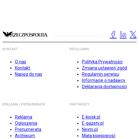
KONTAKT
REGULAMIN
O nas
Polityka Prywatności
Kontakt
Zmiana ustawień zgód
Napisz do nas
Regulamin serwisu
Informacje o nadawcy
Deklaracja dostępności
REKLAMA I PRENUMERATA
PARTNERZY
Reklama
E-kiosk.pl
Ogłoszenia
E-gazety.pl
Prenumerata
Nexto.pl
Archiwum
Mała księgowość