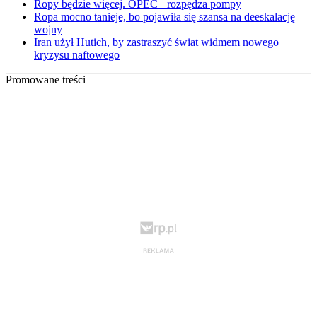
Ropy będzie więcej. OPEC+ rozpędza pompy
Ropa mocno tanieje, bo pojawiła się szansa na deeskalację
wojny
Iran użył Hutich, by zastraszyć świat widmem nowego
kryzysu naftowego
Promowane treści