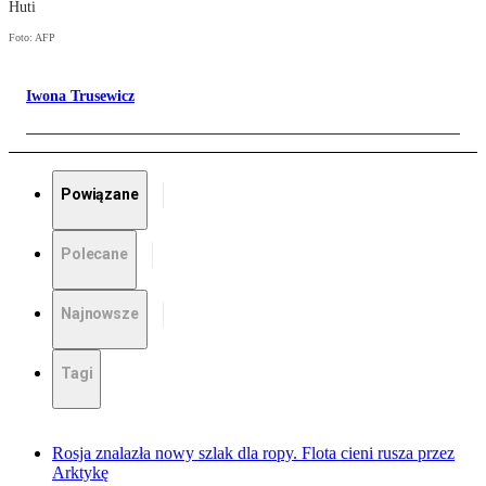
Huti
Foto: AFP
Iwona Trusewicz
Powiązane
Polecane
Najnowsze
Tagi
Rosja znalazła nowy szlak dla ropy. Flota cieni rusza przez
Arktykę