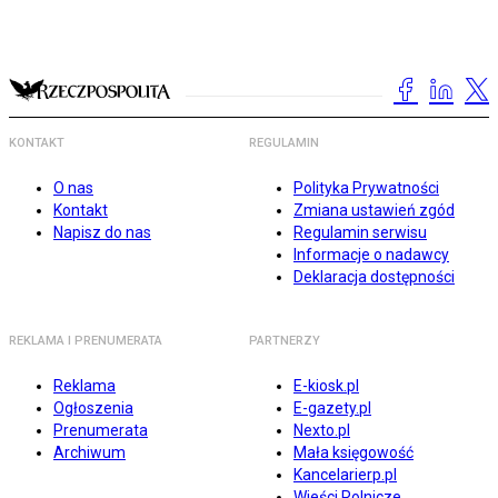
KONTAKT
REGULAMIN
O nas
Polityka Prywatności
Kontakt
Zmiana ustawień zgód
Napisz do nas
Regulamin serwisu
Informacje o nadawcy
Deklaracja dostępności
REKLAMA I PRENUMERATA
PARTNERZY
Reklama
E-kiosk.pl
Ogłoszenia
E-gazety.pl
Prenumerata
Nexto.pl
Archiwum
Mała księgowość
Kancelarierp.pl
Wieści Rolnicze