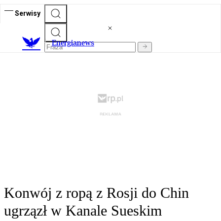
Serwisy
E
nergianews
Konwój z ropą z Rosji do Chin
ugrzązł w Kanale Sueskim