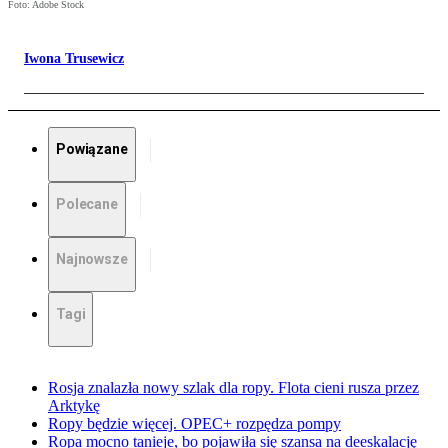
Foto: Adobe Stock
Iwona Trusewicz
Powiązane
Polecane
Najnowsze
Tagi
Rosja znalazła nowy szlak dla ropy. Flota cieni rusza przez
Arktykę
Ropy będzie więcej. OPEC+ rozpędza pompy
Ropa mocno tanieje, bo pojawiła się szansa na deeskalację