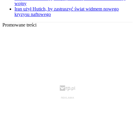
wojny
Iran użył Hutich, by zastraszyć świat widmem nowego
kryzysu naftowego
Promowane treści