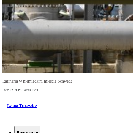
Rafineria w niemieckim mieście Schwedt
Foto: PAP/DPA/Patrick Pleul
Iwona Trusewicz
Powiązane