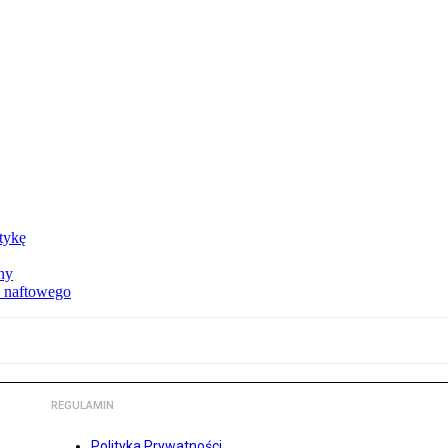
ktykę
ny
u naftowego
REGULAMIN
Polityka Prywatności