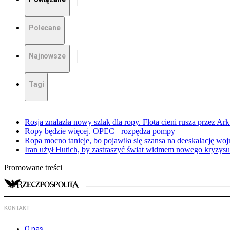
Polecane
Najnowsze
Tagi
Rosja znalazła nowy szlak dla ropy. Flota cieni rusza przez Ar
Ropy będzie więcej. OPEC+ rozpędza pompy
Ropa mocno tanieje, bo pojawiła się szansa na deeskalację woj
Iran użył Hutich, by zastraszyć świat widmem nowego kryzys
Promowane treści
KONTAKT
O nas