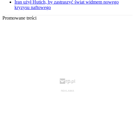
Iran użył Hutich, by zastraszyć świat widmem nowego
kryzysu naftowego
Promowane treści