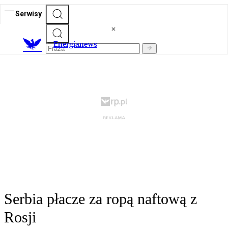
Serwisy
E
nergianews
Serbia płacze za ropą naftową z
Rosji