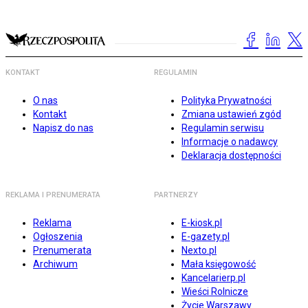
KONTAKT
REGULAMIN
O nas
Polityka Prywatności
Kontakt
Zmiana ustawień zgód
Napisz do nas
Regulamin serwisu
Informacje o nadawcy
Deklaracja dostępności
REKLAMA I PRENUMERATA
PARTNERZY
Reklama
E-kiosk.pl
Ogłoszenia
E-gazety.pl
Prenumerata
Nexto.pl
Archiwum
Mała księgowość
Kancelarierp.pl
Wieści Rolnicze
Życie Warszawy