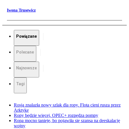
Iwona Trusewicz
Powiązane
Polecane
Najnowsze
Tagi
Rosja znalazła nowy szlak dla ropy. Flota cieni rusza przez
Arktykę
Ropy będzie więcej. OPEC+ rozpędza pompy
Ropa mocno tanieje, bo pojawiła się szansa na deeskalację
wojny