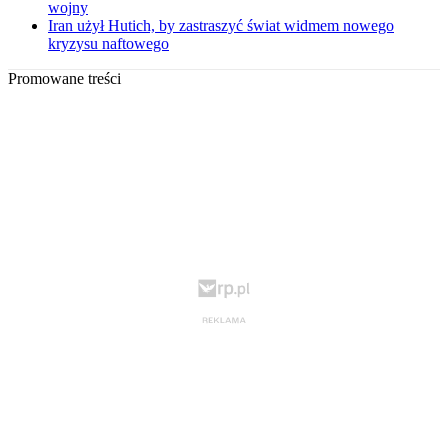
wojny
Iran użył Hutich, by zastraszyć świat widmem nowego
kryzysu naftowego
Promowane treści