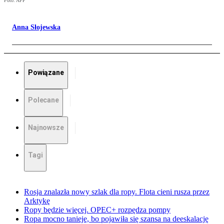
Foto: AFP
Anna Słojewska
Powiązane
Polecane
Najnowsze
Tagi
Rosja znalazła nowy szlak dla ropy. Flota cieni rusza przez
Arktykę
Ropy będzie więcej. OPEC+ rozpędza pompy
Ropa mocno tanieje, bo pojawiła się szansa na deeskalację