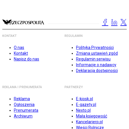
KONTAKT
REGULAMIN
O nas
Polityka Prywatności
Kontakt
Zmiana ustawień zgód
Napisz do nas
Regulamin serwisu
Informacje o nadawcy
Deklaracja dostępności
REKLAMA I PRENUMERATA
PARTNERZY
Reklama
E-kiosk.pl
Ogłoszenia
E-gazety.pl
Prenumerata
Nexto.pl
Archiwum
Mała księgowość
Kancelarierp.pl
Wieści Rolnicze