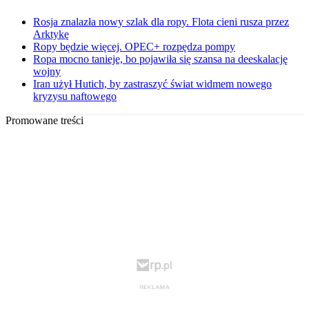
Rosja znalazła nowy szlak dla ropy. Flota cieni rusza przez
Arktykę
Ropy będzie więcej. OPEC+ rozpędza pompy
Ropa mocno tanieje, bo pojawiła się szansa na deeskalację
wojny
Iran użył Hutich, by zastraszyć świat widmem nowego
kryzysu naftowego
Promowane treści