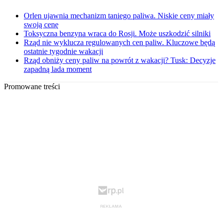
Orlen ujawnia mechanizm taniego paliwa. Niskie ceny miały
swoją cenę
Toksyczna benzyna wraca do Rosji. Może uszkodzić silniki
Rząd nie wyklucza regulowanych cen paliw. Kluczowe będą
ostatnie tygodnie wakacji
Rząd obniży ceny paliw na powrót z wakacji? Tusk: Decyzje
zapadną lada moment
Promowane treści