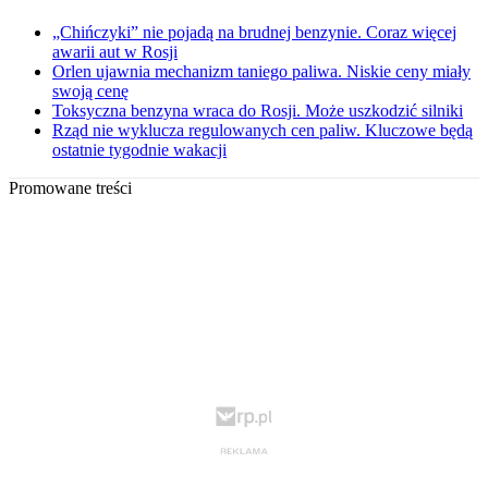
„Chińczyki” nie pojadą na brudnej benzynie. Coraz więcej
awarii aut w Rosji
Orlen ujawnia mechanizm taniego paliwa. Niskie ceny miały
swoją cenę
Toksyczna benzyna wraca do Rosji. Może uszkodzić silniki
Rząd nie wyklucza regulowanych cen paliw. Kluczowe będą
ostatnie tygodnie wakacji
Promowane treści