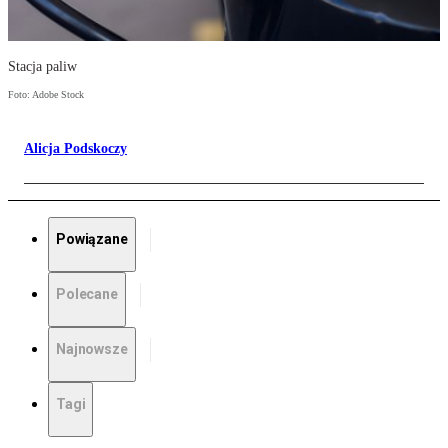
Stacja paliw
Foto: Adobe Stock
Alicja Podskoczy
Powiązane
Polecane
Najnowsze
Tagi