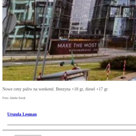
Nowe ceny paliw na weekend. Benzyna +18 gr, diesel +17 gr
Foto: Adobe Stock
Urszula Lesman