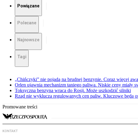
Powiązane
Polecane
Najnowsze
Tagi
„Chińczyki” nie pojadą na brudnej benzynie. Coraz więcej awar
Orlen ujawnia mechanizm taniego paliwa. Niskie ceny miały s
Toksyczna benzyna wraca do Rosji. Może uszkodzić silniki
Rząd nie wyklucza regulowanych cen paliw. Kluczowe będą os
Promowane treści
KONTAKT