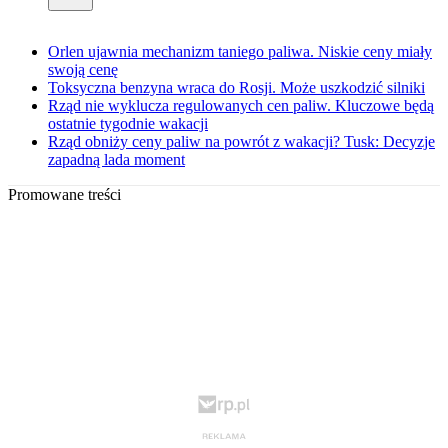
Orlen ujawnia mechanizm taniego paliwa. Niskie ceny miały
swoją cenę
Toksyczna benzyna wraca do Rosji. Może uszkodzić silniki
Rząd nie wyklucza regulowanych cen paliw. Kluczowe będą
ostatnie tygodnie wakacji
Rząd obniży ceny paliw na powrót z wakacji? Tusk: Decyzje
zapadną lada moment
Promowane treści