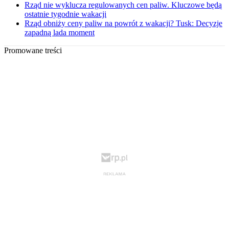
Rząd nie wyklucza regulowanych cen paliw. Kluczowe będą
ostatnie tygodnie wakacji
Rząd obniży ceny paliw na powrót z wakacji? Tusk: Decyzje
zapadną lada moment
Promowane treści