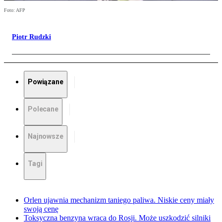
Foto: AFP
Piotr Rudzki
Powiązane
Polecane
Najnowsze
Tagi
Orlen ujawnia mechanizm taniego paliwa. Niskie ceny miały
swoją cenę
Toksyczna benzyna wraca do Rosji. Może uszkodzić silniki