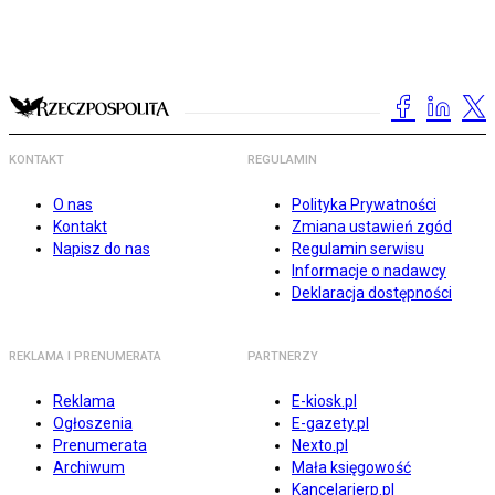
KONTAKT
REGULAMIN
O nas
Polityka Prywatności
Kontakt
Zmiana ustawień zgód
Napisz do nas
Regulamin serwisu
Informacje o nadawcy
Deklaracja dostępności
REKLAMA I PRENUMERATA
PARTNERZY
Reklama
E-kiosk.pl
Ogłoszenia
E-gazety.pl
Prenumerata
Nexto.pl
Archiwum
Mała księgowość
Kancelarierp.pl