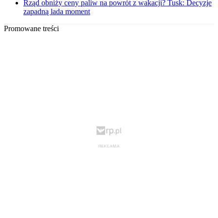
Rząd obniży ceny paliw na powrót z wakacji? Tusk: Decyzje
zapadną lada moment
Promowane treści