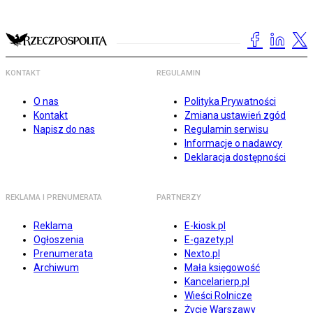
KONTAKT
REGULAMIN
O nas
Polityka Prywatności
Kontakt
Zmiana ustawień zgód
Napisz do nas
Regulamin serwisu
Informacje o nadawcy
Deklaracja dostępności
REKLAMA I PRENUMERATA
PARTNERZY
Reklama
E-kiosk.pl
Ogłoszenia
E-gazety.pl
Prenumerata
Nexto.pl
Archiwum
Mała księgowość
Kancelarierp.pl
Wieści Rolnicze
Życie Warszawy