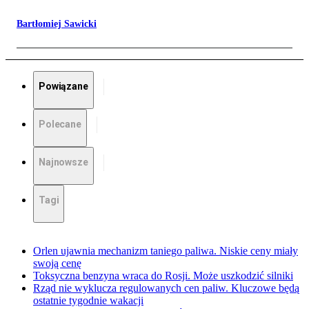
Bartłomiej Sawicki
Powiązane
Polecane
Najnowsze
Tagi
Orlen ujawnia mechanizm taniego paliwa. Niskie ceny miały
swoją cenę
Toksyczna benzyna wraca do Rosji. Może uszkodzić silniki
Rząd nie wyklucza regulowanych cen paliw. Kluczowe będą
ostatnie tygodnie wakacji