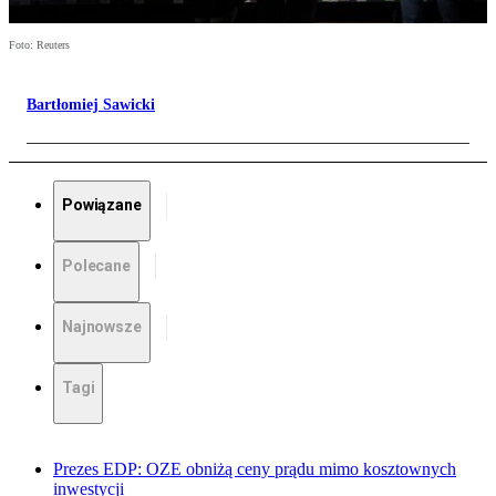
Foto: Reuters
Bartłomiej Sawicki
Powiązane
Polecane
Najnowsze
Tagi
Prezes EDP: OZE obniżą ceny prądu mimo kosztownych
inwestycji