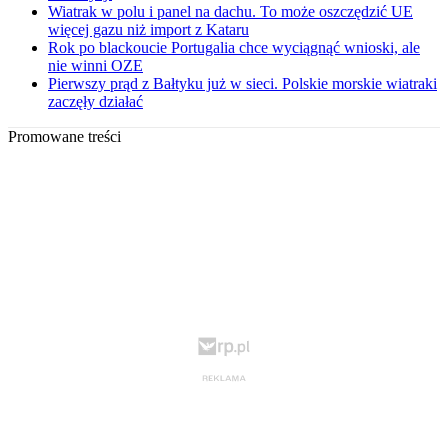
Wiatrak w polu i panel na dachu. To może oszczędzić UE
więcej gazu niż import z Kataru
Rok po blackoucie Portugalia chce wyciągnąć wnioski, ale
nie winni OZE
Pierwszy prąd z Bałtyku już w sieci. Polskie morskie wiatraki
zaczęły działać
Promowane treści