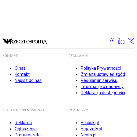
KONTAKT
REGULAMIN
O nas
Polityka Prywatności
Kontakt
Zmiana ustawień zgód
Napisz do nas
Regulamin serwisu
Informacje o nadawcy
Deklaracja dostępności
REKLAMA I PRENUMERATA
PARTNERZY
Reklama
E-kiosk.pl
Ogłoszenia
E-gazety.pl
Prenumerata
Nexto.pl