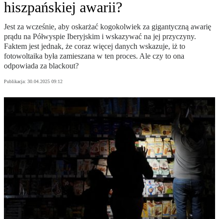
hiszpańskiej awarii?
Jest za wcześnie, aby oskarżać kogokolwiek za gigantyczną awarię
prądu na Półwyspie Iberyjskim i wskazywać na jej przyczyny.
Faktem jest jednak, że coraz więcej danych wskazuje, iż to
fotowoltaika była zamieszana w ten proces. Ale czy to ona
odpowiada za blackout?
Publikacja:
30.04.2025 09:12