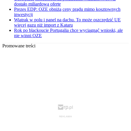
dostało miliardową ofertę
Prezes EDP: OZE obniżą ceny prądu mimo kosztownych
inwestycji
Wiatrak w polu i panel na dachu. To może oszczędzić UE
więcej gazu niż import z Kataru
Rok po blackoucie Portugalia chce wyciągnąć wnioski, ale
nie winni OZE
Promowane treści