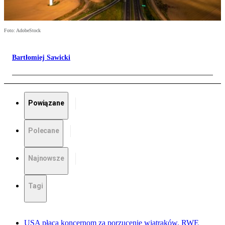
Foto: AdobeStock
Bartłomiej Sawicki
Powiązane
Polecane
Najnowsze
Tagi
USA płacą koncernom za porzucenie wiatraków. RWE