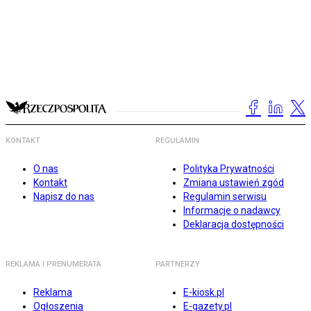
KONTAKT
REGULAMIN
O nas
Polityka Prywatności
Kontakt
Zmiana ustawień zgód
Napisz do nas
Regulamin serwisu
Informacje o nadawcy
Deklaracja dostępności
REKLAMA I PRENUMERATA
PARTNERZY
Reklama
E-kiosk.pl
Ogłoszenia
E-gazety.pl