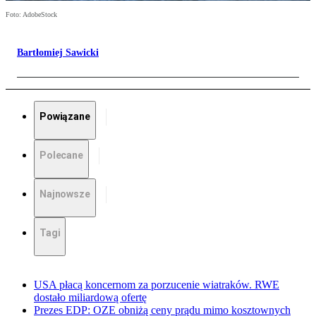
Foto: AdobeStock
Bartłomiej Sawicki
Powiązane
Polecane
Najnowsze
Tagi
USA płacą koncernom za porzucenie wiatraków. RWE
dostało miliardową ofertę
Prezes EDP: OZE obniżą ceny prądu mimo kosztownych