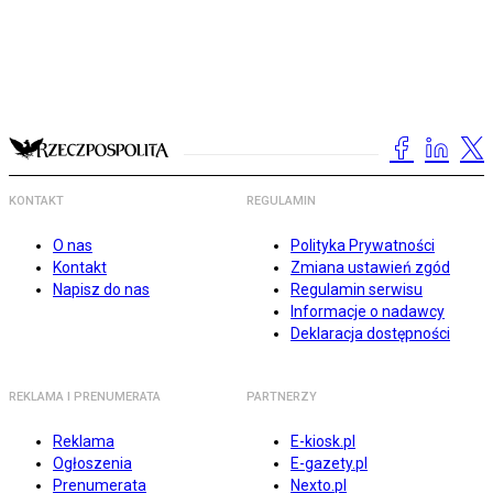
KONTAKT
REGULAMIN
O nas
Polityka Prywatności
Kontakt
Zmiana ustawień zgód
Napisz do nas
Regulamin serwisu
Informacje o nadawcy
Deklaracja dostępności
REKLAMA I PRENUMERATA
PARTNERZY
Reklama
E-kiosk.pl
Ogłoszenia
E-gazety.pl
Prenumerata
Nexto.pl