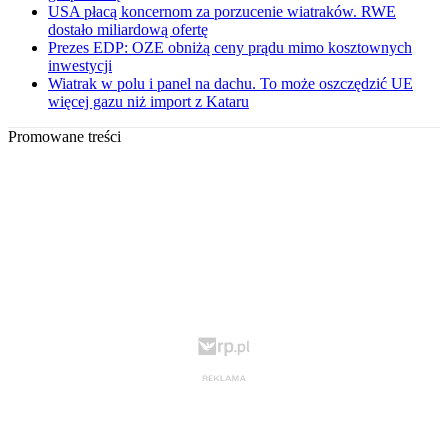
USA płacą koncernom za porzucenie wiatraków. RWE
dostało miliardową ofertę
Prezes EDP: OZE obniżą ceny prądu mimo kosztownych
inwestycji
Wiatrak w polu i panel na dachu. To może oszczędzić UE
więcej gazu niż import z Kataru
Promowane treści