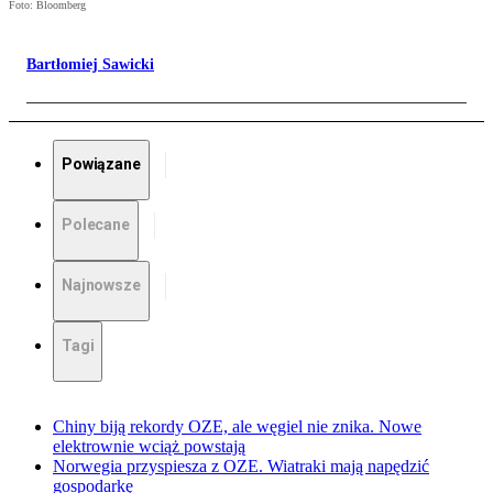
Foto: Bloomberg
Bartłomiej Sawicki
Powiązane
Polecane
Najnowsze
Tagi
Chiny biją rekordy OZE, ale węgiel nie znika. Nowe
elektrownie wciąż powstają
Norwegia przyspiesza z OZE. Wiatraki mają napędzić
gospodarkę