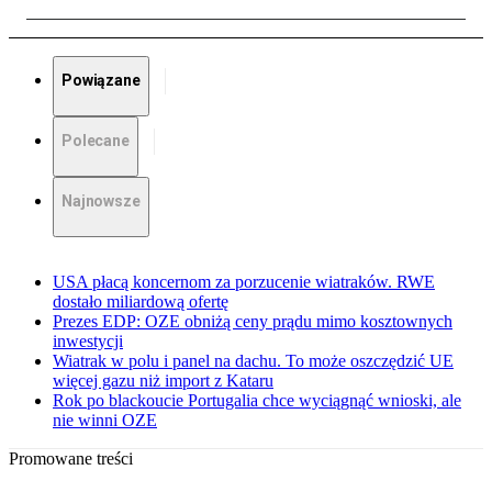
Powiązane
Polecane
Najnowsze
USA płacą koncernom za porzucenie wiatraków. RWE
dostało miliardową ofertę
Prezes EDP: OZE obniżą ceny prądu mimo kosztownych
inwestycji
Wiatrak w polu i panel na dachu. To może oszczędzić UE
więcej gazu niż import z Kataru
Rok po blackoucie Portugalia chce wyciągnąć wnioski, ale
nie winni OZE
Promowane treści