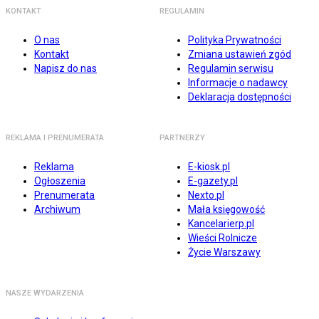
KONTAKT
REGULAMIN
O nas
Polityka Prywatności
Kontakt
Zmiana ustawień zgód
Napisz do nas
Regulamin serwisu
Informacje o nadawcy
Deklaracja dostępności
REKLAMA I PRENUMERATA
PARTNERZY
Reklama
E-kiosk.pl
Ogłoszenia
E-gazety.pl
Prenumerata
Nexto.pl
Archiwum
Mała księgowość
Kancelarierp.pl
Wieści Rolnicze
Życie Warszawy
NASZE WYDARZENIA