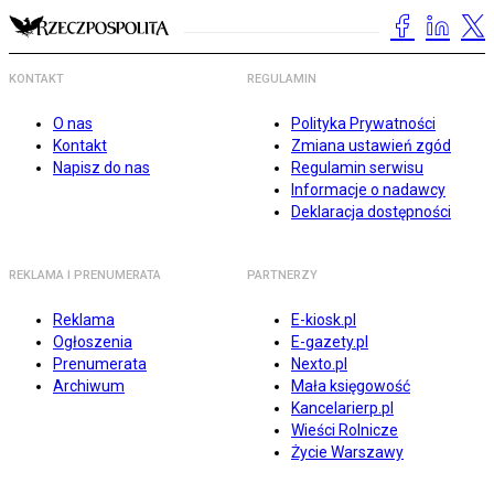
KONTAKT
REGULAMIN
O nas
Polityka Prywatności
Kontakt
Zmiana ustawień zgód
Napisz do nas
Regulamin serwisu
Informacje o nadawcy
Deklaracja dostępności
REKLAMA I PRENUMERATA
PARTNERZY
Reklama
E-kiosk.pl
Ogłoszenia
E-gazety.pl
Prenumerata
Nexto.pl
Archiwum
Mała księgowość
Kancelarierp.pl
Wieści Rolnicze
Życie Warszawy