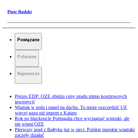
Piotr Rudzki
Powiązane
Polecane
Najnowsze
Prezes EDP: OZE obniżą ceny prądu mimo kosztownych
inwestycji
Wiatrak w polu i panel na dachu. To może oszczędzić UE
więcej gazu niż import z Kataru
Rok po blackoucie Portugalia chce wyciągnąć wnioski, ale
nie winni OZE
Pierwszy prąd z Bałtyku już w sieci. Polskie morskie wiatraki
zaczęły działać