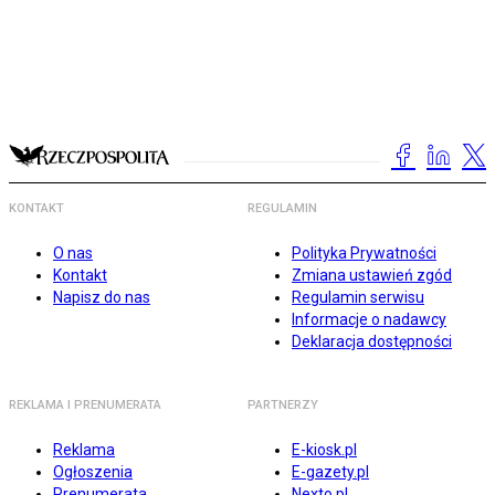
KONTAKT
REGULAMIN
O nas
Polityka Prywatności
Kontakt
Zmiana ustawień zgód
Napisz do nas
Regulamin serwisu
Informacje o nadawcy
Deklaracja dostępności
REKLAMA I PRENUMERATA
PARTNERZY
Reklama
E-kiosk.pl
Ogłoszenia
E-gazety.pl
Prenumerata
Nexto.pl