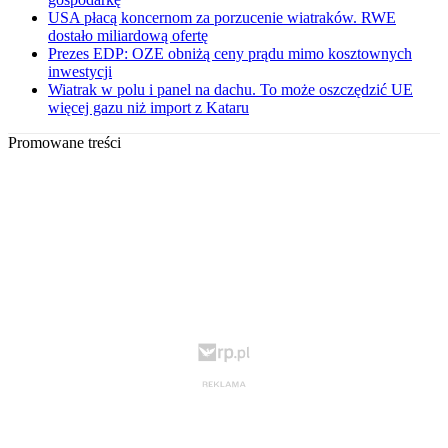
USA płacą koncernom za porzucenie wiatraków. RWE
dostało miliardową ofertę
Prezes EDP: OZE obniżą ceny prądu mimo kosztownych
inwestycji
Wiatrak w polu i panel na dachu. To może oszczędzić UE
więcej gazu niż import z Kataru
Promowane treści