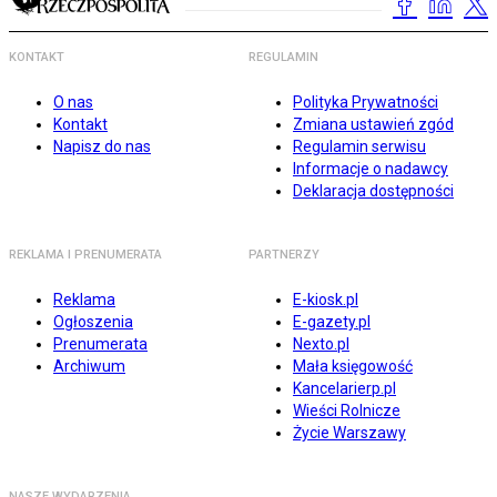
KONTAKT
REGULAMIN
O nas
Polityka Prywatności
Kontakt
Zmiana ustawień zgód
Napisz do nas
Regulamin serwisu
Informacje o nadawcy
Deklaracja dostępności
REKLAMA I PRENUMERATA
PARTNERZY
Reklama
E-kiosk.pl
Ogłoszenia
E-gazety.pl
Prenumerata
Nexto.pl
Archiwum
Mała księgowość
Kancelarierp.pl
Wieści Rolnicze
Życie Warszawy
NASZE WYDARZENIA