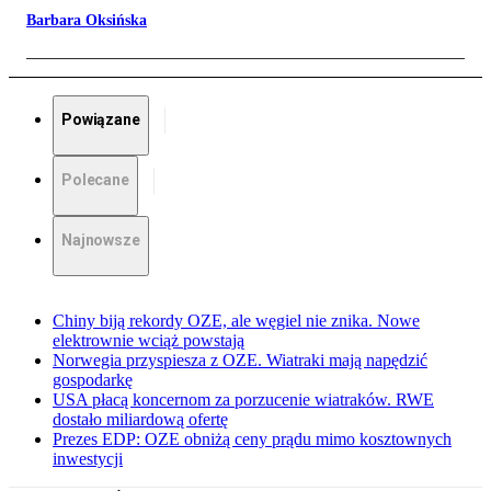
Barbara Oksińska
Powiązane
Polecane
Najnowsze
Chiny biją rekordy OZE, ale węgiel nie znika. Nowe
elektrownie wciąż powstają
Norwegia przyspiesza z OZE. Wiatraki mają napędzić
gospodarkę
USA płacą koncernom za porzucenie wiatraków. RWE
dostało miliardową ofertę
Prezes EDP: OZE obniżą ceny prądu mimo kosztownych
inwestycji