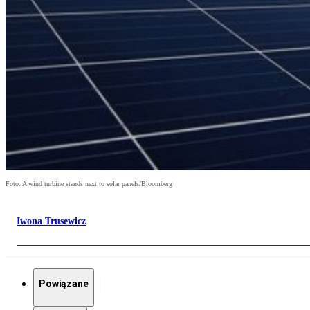
Foto: A wind turbine stands next to solar panels/Bloomberg
Iwona Trusewicz
Powiązane