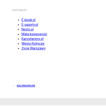
PARTNERZY
E-kiosk.pl
E-gazety.pl
Nexto.pl
Mała księgowość
Kancelarierp.pl
Wieści Rolnicze
Życie Warszawy
KALENDARIUM