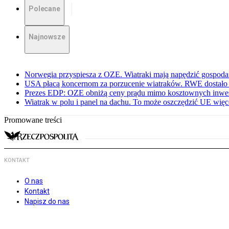
Polecane
Najnowsze
Norwegia przyspiesza z OZE. Wiatraki mają napędzić gospoda
USA płacą koncernom za porzucenie wiatraków. RWE dostało 
Prezes EDP: OZE obniżą ceny prądu mimo kosztownych inwes
Wiatrak w polu i panel na dachu. To może oszczędzić UE więce
Promowane treści
KONTAKT
O nas
Kontakt
Napisz do nas