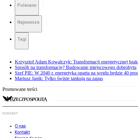
Polecane
Najnowsze
Tagi
Krzysztof Adam Kowalczyk: Transformacji energetycznej braku
Sposób na transformację? Budowanie miejscowego dobrobytu
Szef PIE: W 2040 r. energetyka oparta na węglu będzie 40 pro
Mariusz Janik: Tylko świnie tankują na zapas
Promowane treści
KONTAKT
O nas
Kontakt