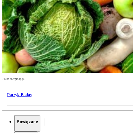
Foto: energia.rp.pl
Patryk Białas
Powiązane