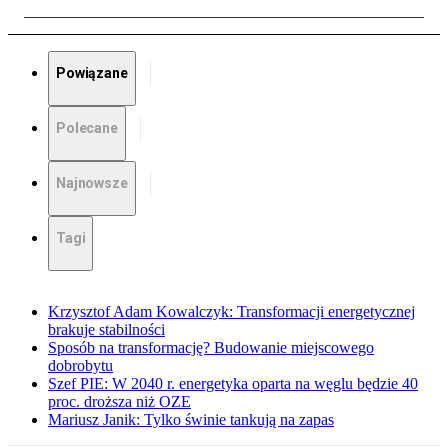
Powiązane
Polecane
Najnowsze
Tagi
Krzysztof Adam Kowalczyk: Transformacji energetycznej
brakuje stabilności
Sposób na transformację? Budowanie miejscowego
dobrobytu
Szef PIE: W 2040 r. energetyka oparta na węglu będzie 40
proc. droższa niż OZE
Mariusz Janik: Tylko świnie tankują na zapas