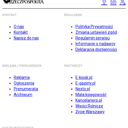
KONTAKT
REGULAMIN
O nas
Polityka Prywatności
Kontakt
Zmiana ustawień zgód
Napisz do nas
Regulamin serwisu
Informacje o nadawcy
Deklaracja dostępności
REKLAMA I PRENUMERATA
PARTNERZY
Reklama
E-kiosk.pl
Ogłoszenia
E-gazety.pl
Prenumerata
Nexto.pl
Archiwum
Mała księgowość
Kancelarierp.pl
Wieści Rolnicze
Życie Warszawy