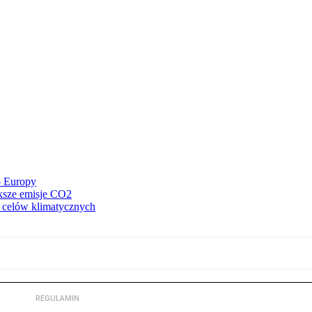
o Europy
ększe emisje CO2
z celów klimatycznych
REGULAMIN