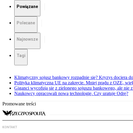
Powiązane
Polecane
Najnowsze
Tagi
Klimatyczny sojusz bankowy rozpadnie się? Kryzys dociera d
Polityka klimatyczna UE na zakręcie. Mniej prądu z OZE, wi
Giganci wycofują się z zielonego sojuszu bankowego, ale nie 
Naukowcy opracowali nową technologię. Czy uratuje Odrę?
Promowane treści
KONTAKT