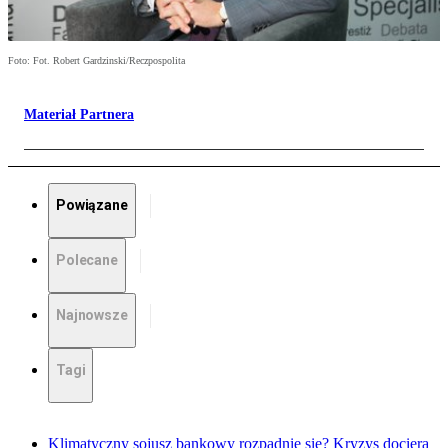
Foto: Fot. Robert Gardzinski/Reczpospolita
Materiał Partnera
Powiązane
Polecane
Najnowsze
Tagi
Klimatyczny sojusz bankowy rozpadnie się? Kryzys dociera