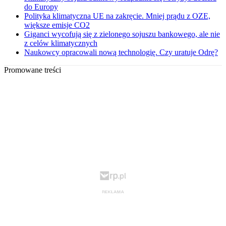
do Europy
Polityka klimatyczna UE na zakręcie. Mniej prądu z OZE,
większe emisje CO2
Giganci wycofują się z zielonego sojuszu bankowego, ale nie
z celów klimatycznych
Naukowcy opracowali nową technologię. Czy uratuje Odrę?
Promowane treści