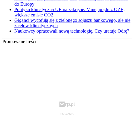
do Europy
Polityka klimatyczna UE na zakręcie. Mniej prądu z OZE,
większe emisje CO2
Giganci wycofują się z zielonego sojuszu bankowego, ale nie
z celów klimatycznych
Naukowcy opracowali nową technologię. Czy uratuje Odrę?
Promowane treści