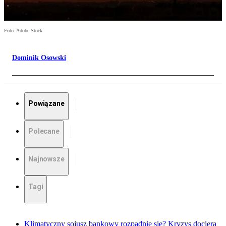
Foto: Adobe Stock
Dominik Osowski
Powiązane
Polecane
Najnowsze
Tagi
Klimatyczny sojusz bankowy rozpadnie się? Kryzys dociera