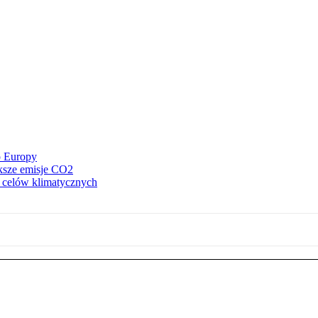
o Europy
ększe emisje CO2
z celów klimatycznych