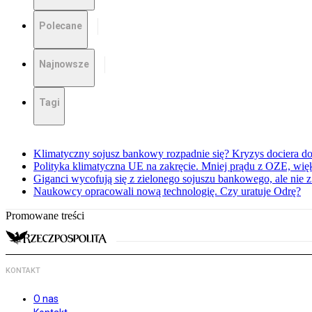
Polecane
Najnowsze
Tagi
Klimatyczny sojusz bankowy rozpadnie się? Kryzys dociera d
Polityka klimatyczna UE na zakręcie. Mniej prądu z OZE, wi
Giganci wycofują się z zielonego sojuszu bankowego, ale nie 
Naukowcy opracowali nową technologię. Czy uratuje Odrę?
Promowane treści
KONTAKT
O nas