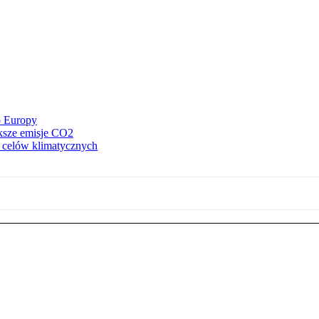
o Europy
ększe emisje CO2
z celów klimatycznych