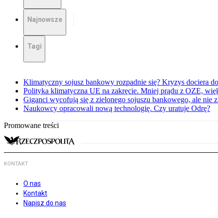
Najnowsze
Tagi
Klimatyczny sojusz bankowy rozpadnie się? Kryzys dociera d
Polityka klimatyczna UE na zakręcie. Mniej prądu z OZE, wi
Giganci wycofują się z zielonego sojuszu bankowego, ale nie 
Naukowcy opracowali nową technologię. Czy uratuje Odrę?
Promowane treści
KONTAKT
O nas
Kontakt
Napisz do nas