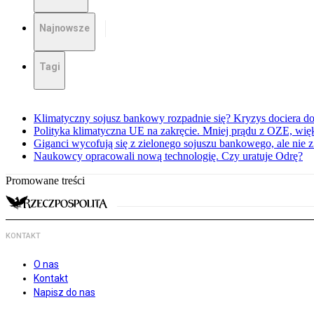
Najnowsze
Tagi
Klimatyczny sojusz bankowy rozpadnie się? Kryzys dociera d
Polityka klimatyczna UE na zakręcie. Mniej prądu z OZE, wi
Giganci wycofują się z zielonego sojuszu bankowego, ale nie 
Naukowcy opracowali nową technologię. Czy uratuje Odrę?
Promowane treści
KONTAKT
O nas
Kontakt
Napisz do nas