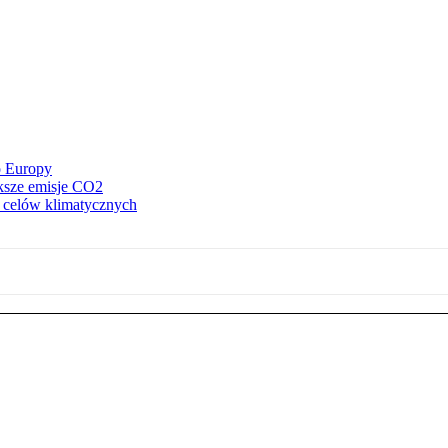
o Europy
ększe emisje CO2
z celów klimatycznych