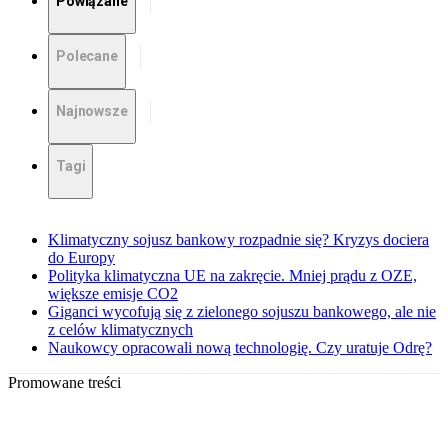
Powiązane
Polecane
Najnowsze
Tagi
Klimatyczny sojusz bankowy rozpadnie się? Kryzys dociera
do Europy
Polityka klimatyczna UE na zakręcie. Mniej prądu z OZE,
większe emisje CO2
Giganci wycofują się z zielonego sojuszu bankowego, ale nie
z celów klimatycznych
Naukowcy opracowali nową technologię. Czy uratuje Odrę?
Promowane treści